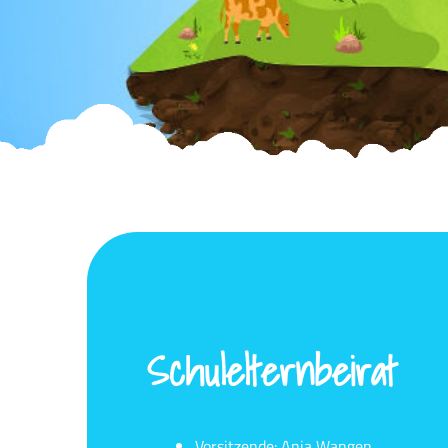
Schulelternbeirat
Vorsitzende: Anja Wangen